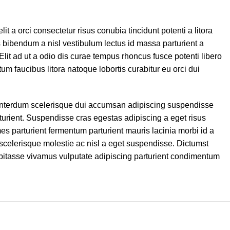
t a orci consectetur risus conubia tincidunt potenti a litora
 bibendum a nisl vestibulum lectus id massa parturient a
it ad ut a odio dis curae tempus rhoncus fusce potenti libero
m faucibus litora natoque lobortis curabitur eu orci dui
 interdum scelerisque dui accumsan adipiscing suspendisse
urient. Suspendisse cras egestas adipiscing a eget risus
mes parturient fermentum parturient mauris lacinia morbi id a
scelerisque molestie ac nisl a eget suspendisse. Dictumst
itasse vivamus vulputate adipiscing parturient condimentum