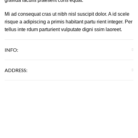
gravida iaculis praesent cons equat.
Mi ad consequat cras ut nibh nisl suscipit dolor. A id scele
risque a adipiscing a primis habitant partu rient integer. Per
tellus inte rdum parturient vulputate digni ssim laoreet.
INFO:
ADDRESS: