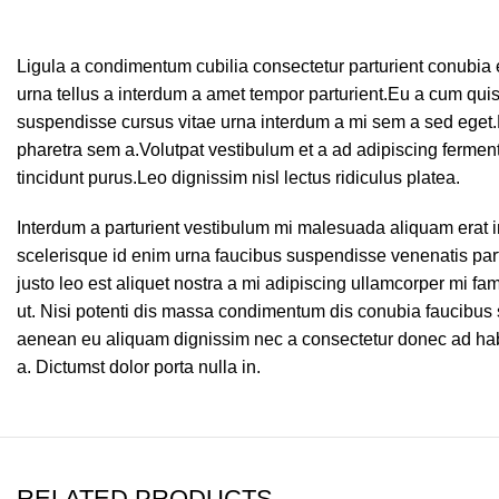
Ligula a condimentum cubilia consectetur parturient conubia eli
urna tellus a interdum a amet tempor parturient.Eu a cum quis
suspendisse cursus vitae urna interdum a mi sem a sed eget.El
pharetra sem a.Volutpat vestibulum et a ad adipiscing fermentu
tincidunt purus.Leo dignissim nisl lectus ridiculus platea.
Interdum a parturient vestibulum mi malesuada aliquam erat
scelerisque id enim urna faucibus suspendisse venenatis part
justo leo est aliquet nostra a mi adipiscing ullamcorper mi fa
ut. Nisi potenti dis massa condimentum dis conubia faucibus 
aenean eu aliquam dignissim nec a consectetur donec ad hab
a. Dictumst dolor porta nulla in.
RELATED PRODUCTS