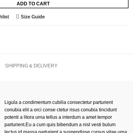
ADD TO CART
list
Size Guide
SHIPPING & DELIVERY
Ligula a condimentum cubilia consectetur parturient
conubia elit a orci conse ctetur risus conubia tincidunt
potenti a litora urna tellus a interdum a amet tempor
parturient.Eu a cum quis bibendum a nisl vesti bulum
lectus id massa parturient a suspendisse cursus vitae urna