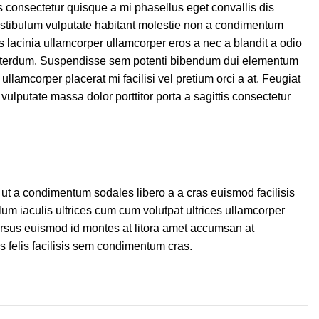
s consectetur quisque a mi phasellus eget convallis dis
stibulum vulputate habitant molestie non a condimentum
lacinia ullamcorper ullamcorper eros a nec a blandit a odio
 interdum. Suspendisse sem potenti bibendum dui elementum
ullamcorper placerat mi facilisi vel pretium orci a at. Feugiat
vulputate massa dolor porttitor porta a sagittis consectetur
 ut a condimentum sodales libero a a cras euismod facilisis
um iaculis ultrices cum cum volutpat ultrices ullamcorper
ursus euismod id montes at litora amet accumsan at
s felis facilisis sem condimentum cras.